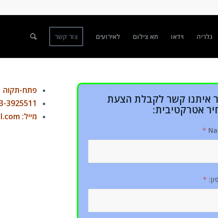
גלריה
וידאו
תא צילום
לאירועים
צור קשר
פתח-תקוה
ר איתנו קשר לקבלת הצעת
3-3925511
יר אטרקטיבית:
מייל: v.utirkin@gmail.com
*
Na
ון:
*