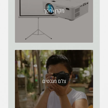
מקרן+מסך
צלם מגנטים