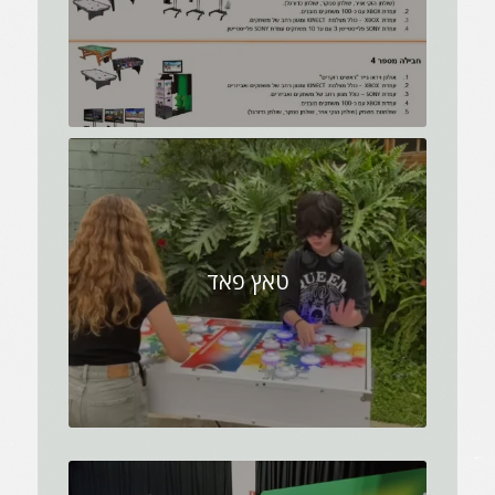
טאץ פאד