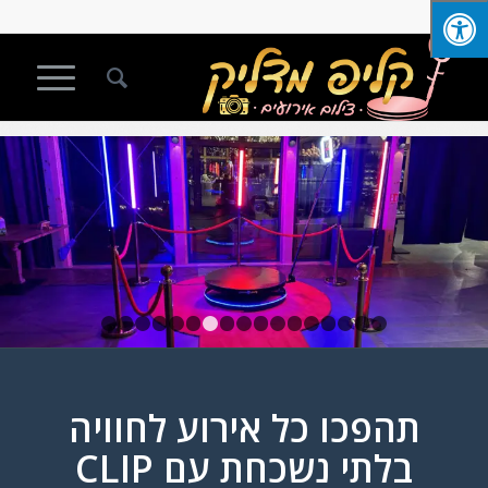
1
2
3
4
5
6
7
8
9
10
11
12
13
14
15
1
תהפכו כל אירוע לחוויה
בלתי נשכחת עם CLIP