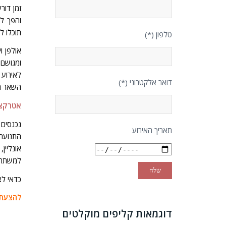
זמן דורש
והפך למ
תוכלו ל
טלפון (*)
אולפן ו
ומגושם
לאירוע 
דואר אלקטרוני (*)
השאר תש
אטרקצי
נכנסים 
תאריך האירוע
התנועה 
אונליי
למשתתפי
כדאי לצ
להצעת 
דוגמאות קליפים מוקלטים