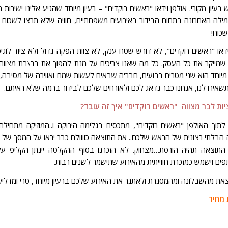
 רעיון מקורי. אולפן וידאו "ראשים רוקדים" – רעיון מיוחד שהגיע אלינו ישירות מ
ילה האחרונה בתחום הבידור באירועים משפחתיים, חוויה שלא תרצו לשכוח 
שכוח!
ידאו "ראשים רוקדים", לא דורש שטח ענק, לא צוות הפקה גדול ולא ציוד לוגיס
 שמייקר את כל העסק. כל מה שאנו צריכים על מנת להפוך את בר\בת מצווה
מיוחד הוא שני מטרים רבועים, חבר'ה שבאים לעשות שמח ואווירה של מסיבה,
אירו לנו, אנחנו כבר נדאג לכם ולאורחים שלכם לבידור ברמה שלא ראיתם.
ות לבר מצווה "ראשים רוקדים" איך זה עובד?
לתוך האולפן "ראשים רוקדים", מתכסים בגלימה הירוקה ו..המוזיקה מתחילה
הבלתי רצונית של הראש שלכם.. את התוצאה כוווולם כבר יראו על המסך של 
ן, התוצאה תהיה הורסת…מצחוק. לא הזכרנו בסוף ההקלטה יינתן הקליפ על
ם וישמש כמזכרת חווייתית מהאירוע שתישמר לשנים רבות.
את מהשבלונה ומהמסגרת ולאתגר את האירוע שלכם ברעיון מיוחד, טרי ומדליק
מחיר