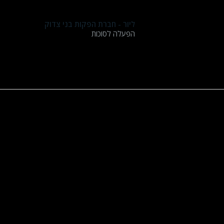
שבוע טוב
ליור - חברת הפקות בני צדוק
הפעלה לסוכות