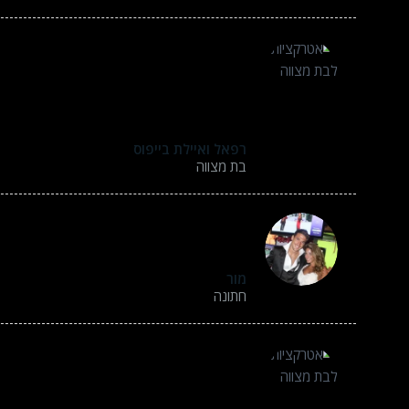
ולנטין שימחתם אותנו מאוד באירוע עם ההפעלה
זה כזה מגניבבב ! אתם פשוט מדהימים!
תודה רבה
רפאל ואיילת בייפוס
בת מצווה
החוויה הייתה מדהימה, הסרטונים האלו זה ב
– זה ממש קליפ חי. כולם נהנו בטירוף! תודה רבה
מור
חתונה
ולנטין המון תודה שזכיתי להנות ממקצועיותך ו
ספק מאוד משמעותית בהצלחת האירוע.
נשמח לשתף איתך פעולה בהמשך.