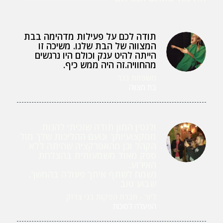
תודה לכם על פעילות מדהימה בבת
המצווה של הבת שלנו. משיכה זו
הייתה להיט ענק וכולם היו נרגשים
מהחוויה.זה היה ממש כיף.
משפחת בכר
בת מצווה
ולנטין המון תודה שזכיתי להנות
ממקצועיותך ונועם ההליכות שלך מול
הקהל וכן מהאטרקציה שהיתה ללא
ספק מאוד משמעותית בהצלחת
האירוע.
נשמח לשתף איתך פעולה בהמשך.
שבוע טוב
ליור - חברת הפקות בני צדוק
הפעלה לסוכות