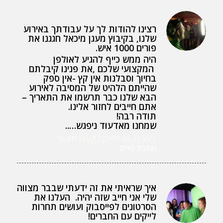
רצינו להודות לך על עבודתך באירוע
שלנו, בקיבוץ מעגן מיכאל חגגנו את
פורים 1000 איש.
היה ממש כייף להגיע לאולפן
המקצועי שלכם ,את פנינו קיבלתם
בחיוך וסבלנות אין קץ -אין ספק
שהייתם הלהיט של המסיבה לאירוע
הבא שלנו כבר תרשמו את התאריך –
אתם חייבים לחזור אלינו.
תודה רבה!
שמחנו מאדעוד ניפגש…..
ניבה לוי גת מפיקה קיבוץ מיכאל
מסיבת פורים
איך שראיתי את זה ידעתי שבבר מצווה
שלי אני חייב שזה יהיה. העלנו את
הסרטונים לפייסבוק ועושים תחרות
לייקים עם החברים!