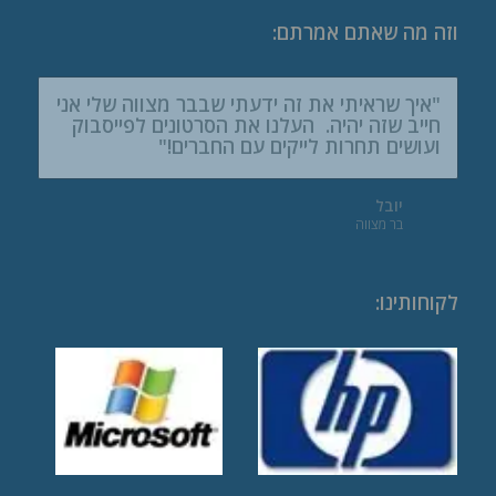
וזה מה שאתם אמרתם:
"החוויה הייתה מדהימה, הסרטונים האלו זה
"איך שראיתי את זה ידעתי שבבר מצווה שלי אני
חייב שזה יהיה. העלנו את הסרטונים לפייסבוק
באמת משהו חדש!חשבתי שזה סתם תמונה של
ועושים תחרות לייקים עם החברים!"
הראש, אבל לא – זה ממש קליפ חי. כולם נהנו
בטירוף!"
יובל
בר מצווה
מור
חתונה
לקוחותינו
: