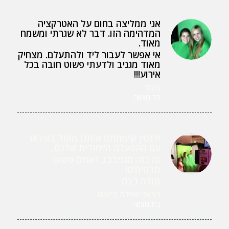
אני ממליצה בחום על האטרקציה
המדהימה הזו. דבר לא שגרתי ומשמח
מאוד.
אי אפשר לעבור ליד ולהתעלם. מצחיק
מאוד מגניב ולדעתי פשוט חובה בכל
אירוע!!!
מיטל
בר מצווה
ולנטין שימחתם אותנו מאוד באירוע
עם ההפעלה הייחודית שלכם,
זה כזה מגניבבב ! אתם פשוט
מדהימים!
תודה רבה
רפאל ואיילת בייפוס
בת מצווה