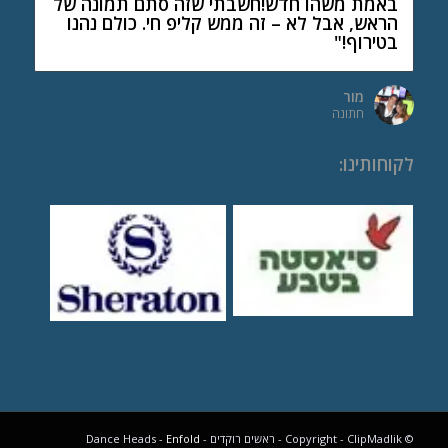
באמת משהו חדש!חשבתי שזה סתם תמונה של
הראש, אבל לא – זה ממש קליפ חי. כולם נהנו
בטירוף!"
מור
חתונה
לקוחותינו
:
© Copyright - ClipMadlik - ראשים רוקדים - Dance Heads -
Enfold