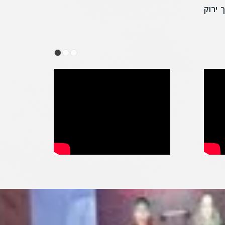
ל מסך ירוק
1
2
3