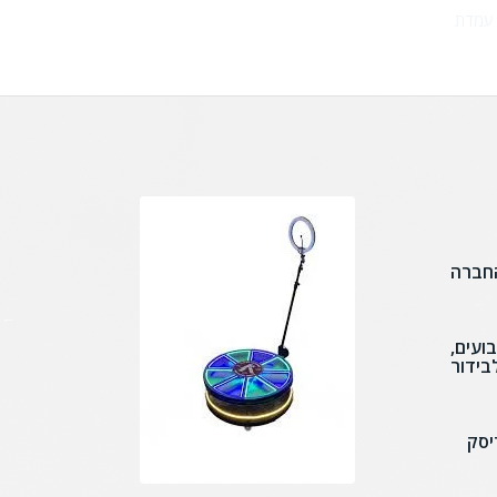
עמדת
החברה
ום, של העונה, של השנה.. הוא 2 מטרים רבועים,
בידור
יסק