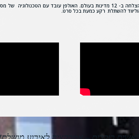
אולפן הוידאו ״ראשים רוקדים״ עובד כיום בהצלחה ב- 12 מדינות בעולם. האולפן עובד עם הטכנולוגיה ש
אשים רוקדים – אטרקציה לאירוע מושלם!