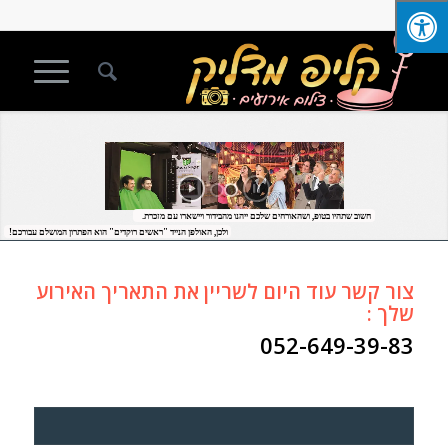
חשוב שתהיו בטופ, ושהאורחים שלכם ייהנו מהבידור ויישארו עם מזכרת.
ולכן, האולפן הנייד "ראשים רוקדים" הוא הפתרון המושלם עבורכם!
צור קשר עוד היום לשריין את התאריך האירוע
שלך :
052-649-39-83
שם (*)