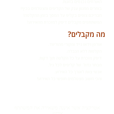
האורחים נכנסים בזוגות.
בוחרים ממגוון ענק של הקליפים ומצטלמים בכיף!
חבריכם צופים בקליפ על המסך בזמן ההקלטה!
המשתתפים מקבלים דיסק למזכרת מהאירוע!
מה מקבלים?
אולפן וידאו נייד ומקורי מהוליווד.
הקלטות ללא הגבלה.
דיסק מזכרת על כל הקלטה תוך דקות.
מבחר גדול של קליפים לכל גיל.
אנשי צוות לאורך כל האירוע.
והכי חשוב מצטלמים חופשי
כל האירוע!
אטרקציה אשר איננה משאירה את המשתתף
אדיש.