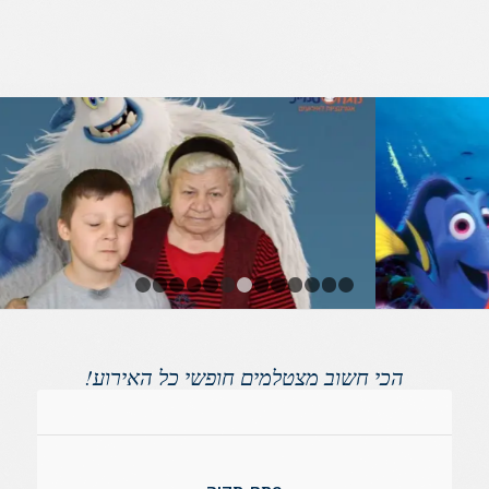
1
2
3
4
5
6
7
8
9
10
11
12
13
הכי חשוב מצטלמים חופשי כל האירוע!