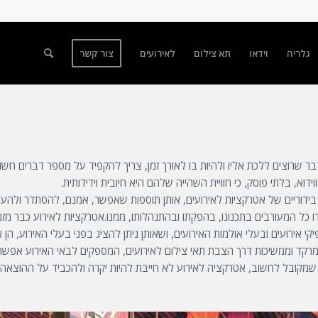
גלריה
וידאו
תא צילום
לאירועים
צור קשר
בר שרוצים ללכת אליו ולהיות בו לאורך זמן, צריך להקפיד על מספר דברים ח
א, בלתי פוסק, כי חוויית השהייה שלהם היא חיובית וידידותית.
דוריים של אטרקציות לאירועים, אותן תוספות שאפשר, אמנם, להסתדר ולהעביר
כל המעורבים בתכנונו, בהפקתו ובהתנהלותו, ממנו.אטרקציות לאירוע כבר מזמן 
קי אירועים ובעלי אולמות האירועים, ושאותן ניתן להציג בפני בעלי האירוע, הן או
קד וממשיכות דרך הצבת תאי צילום לאירועים, המספקים לבאי האירוע אפשרויות 
למה שמקובל לחשוב, אטרקציה לאירוע לא חייבת להיות יקרה ולהכביד על ההוצאה