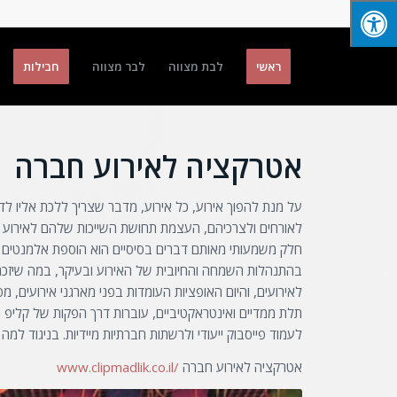
ראשי
לבת מצווה
לבר מצווה
חבילות
אטרקציה לאירוע חברה
על מנת להפוך אירוע, כל אירוע, מדבר שצריך ללכת אליו לד
לאורחים ולצרכיהם, העצמת תחושת השייכות שלהם לאירוע ווידו
חלק משמעותי מאותם דברים בסיסיים הוא הוספת אלמנטים בי
בהתנהלות השמחה והחיובית של האירוע ובעיקר, במה שיזכרו 
לאירועים, והיום האופציות העומדות בפני מארגני אירועים, מפי
תלת ממדיים ואינטראקטיביים, עוברות דרך הפקות של קליפ מר
לעמוד פייסבוק ייעודי ולרשתות חברתיות מיידיות. בניגוד 
אטרקציה לאירוע חברה
/www.clipmadlik.co.il