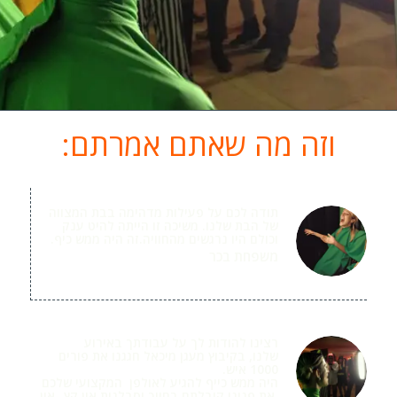
וזה מה שאתם אמרתם:
תודה לכם על פעילות מדהימה בבת המצווה
של הבת שלנו. משיכה זו הייתה להיט ענק
וכולם היו נרגשים מהחוויה.זה היה ממש כיף.
משפחת בכר
בת מצווה
רצינו להודות לך על עבודתך באירוע
שלנו, בקיבוץ מעגן מיכאל חגגנו את פורים
1000 איש.
היה ממש כייף להגיע לאולפן המקצועי שלכם
,את פנינו קיבלתם בחיוך וסבלנות אין קץ -אין