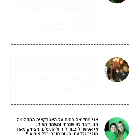
ספק שהייתם הלהיט של המסיבה לאירוע הבא
שלנו כבר תרשמו את התאריך – אתם חייבים
לחזור אלינו.
תודה רבה!
שמחנו מאדעוד ניפגש…..
ניבה לוי גת מפיקה קיבוץ מיכאל
מסיבת פורים
ולנטין המון תודה שזכיתי להנות ממקצועיותך
ונועם ההליכות שלך מול הקהל וכן מהאטרקציה
שהיתה ללא ספק מאוד משמעותית בהצלחת
האירוע.
נשמח לשתף איתך פעולה בהמשך.
שבוע טוב
ליור - חברת הפקות בני צדוק
הפעלה לסוכות
אני ממליצה בחום על האטרקציה המדהימה
הזו. דבר לא שגרתי ומשמח מאוד.
אי אפשר לעבור ליד ולהתעלם. מצחיק מאוד
מגניב ולדעתי פשוט חובה בכל אירוע!!!
מיטל