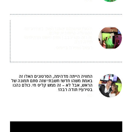
בר מצווה
ולנטין שימחתם אותנו מאוד באירוע עם
ההפעלה הייחודית שלכם,
זה כזה מגניבבב ! אתם פשוט מדהימים!
תודה רבה
רפאל ואיילת בייפוס
בת מצווה
החוויה הייתה מדהימה, הסרטונים האלו זה
באמת משהו חדש! חשבתי שזה סתם תמונה של
הראש, אבל לא – זה ממש קליפ חי. כולם נהנו
בטירוף! תודה רבה!
מור
חתונה