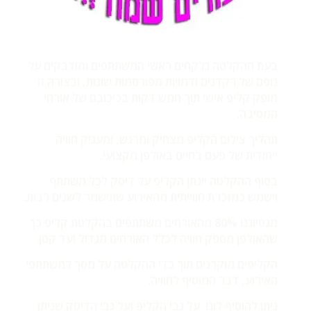
בעת ההקלטה נלקחים ראשי המשתתפים ומודבקים על
גופם של רקדנים ודמויות מפורסמות שונות, ובצורה זו
מופק קליפ אישי תוך חמש דקות בכיכובם של אורחי
המסיבה.
תהליך צילום הקליפ מצחיק ומרגש, ומעניק חוויה
ייחודית של פעם בחיים באולפן מקצועי.
בסוף ההקלטה יינתן הקליפ על דיסק לכל משתתף
וישמש כמזכרת חווייתית מהאירוע שתישמר לשנים רבות.
מנסיוננו 80% מהאורחים משתתפים בהקלטת קליפ כך
שהאולפן מספק חוויה לכלל האורחים מגדול ועד קטן.
הקליפים מוקרנים תוך כדי ההקלטה על מסך למשתתפי
האירוע, דבר המוסיף לחוויה.
ניתן להוסיף לוגו על גבי הקליפ ועל גבי הדיסק שניתן