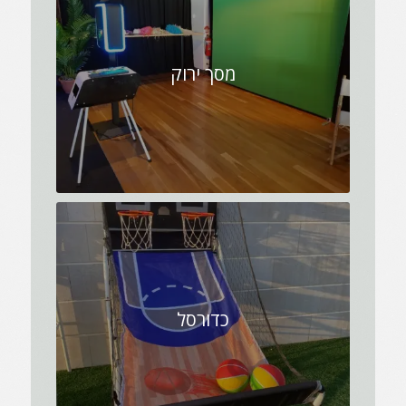
מסך ירוק
כדורסל