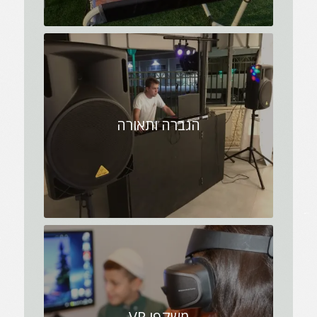
הגברה ותאורה
משקפי VR