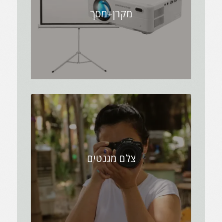
מקרן+מסך
צלם מגנטים