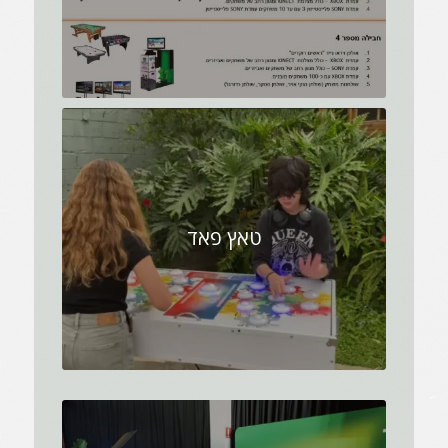
טאץ פאד