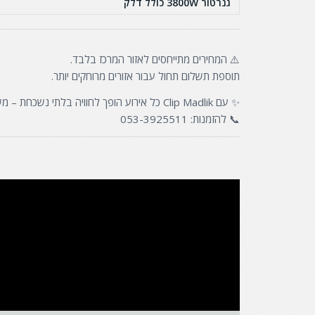
גנרטור 3800W כולל דלק
⚠️ המחירים מתייחסים לאזור המרכז בלבד.
תוספת תשלום תחול עבור אזורים מרוחקים יותר.
✨ עם Clip Madlik כל אירוע הופך לחוויה בלתי נשכחת – משחקים, צילום ובידור מושלם במקום אחד!
📞 להזמנות: 053-3925511