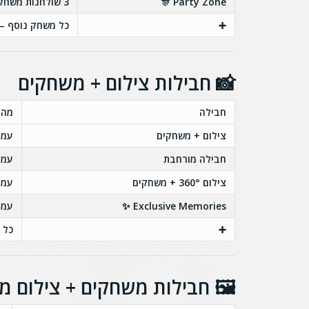
Party Zone 🎊
3 שולחנות משחק + VR + סימולטור + מסך ענק עם פלייסטיישן
➕
כל משחק נוסף – שול
📸 חבילות צילום + משחקים
חבילה
מה 
צילום + משחקים
עמדת
חבילה מורחבת
עמדת צי
צילום 360° + משחקים
עמדת ציל
Exclusive Memories ✨
עמדת צילום 0
➕
כל מ
🖼️ חבילות משחקים + צילום מ