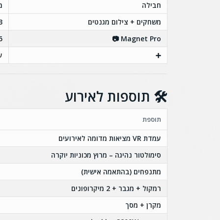
חבילה
מ
משחקים + צילום מגנטים
3 משחקים (שולחנות משחק / מולטי
Magnet Pro 📷
5 משחקים + סימולטור נהיג
➕
עד 100 מוזמ
🛠️ תוספות לאירוע
תוספת
עמדת VR מציאות מדומה לאירועים
סימולטור נהיגה – מרוץ מכוניות יוקרה
מתנפחים (בהתאמה אישית)
רמקול + מגבר + 2 מיקרופונים
מקרן + מסך