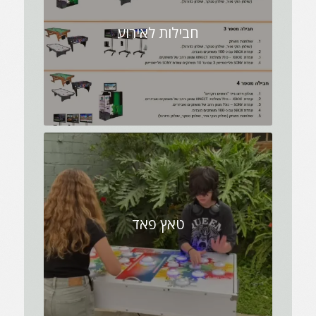
חבילות לאירוע
טאץ פאד