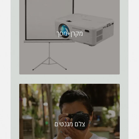
מקרן+מסך
צלם מגנטים