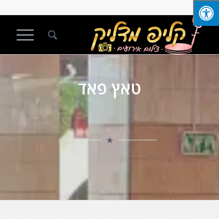
טאץ פאד