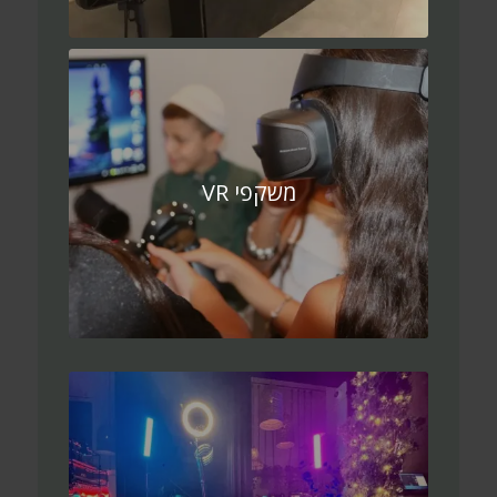
משקפי VR