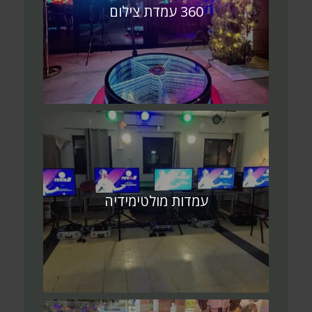
360 עמדת צילום
עמדות מולטימידיה