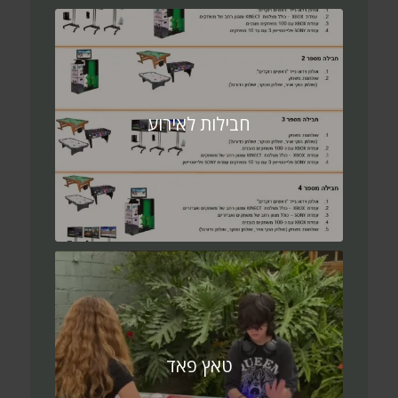
חבילות לאירוע
טאץ פאד