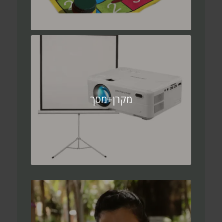
מקרן+מסך