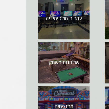
עמדות מולטימידיה
שולחנות משחק
מתנפחים