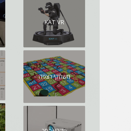
KAT VR
משחקי רצפה
מקרן+מסך