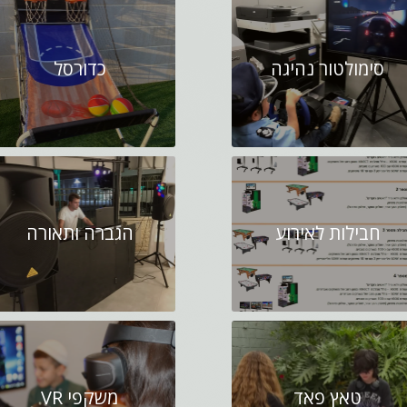
סימולטור נהיגה
כדורסל
חבילות לאירוע
הגברה ותאורה
טאץ פאד
משקפי VR