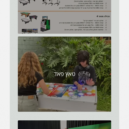
טאץ פאד