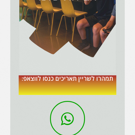
תמהרו לשריין תאריכים כנסו לווצאפ: