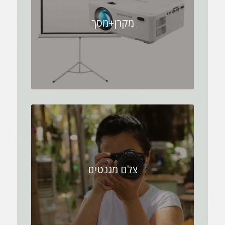
מקרן+מסך
צלם מגנטים