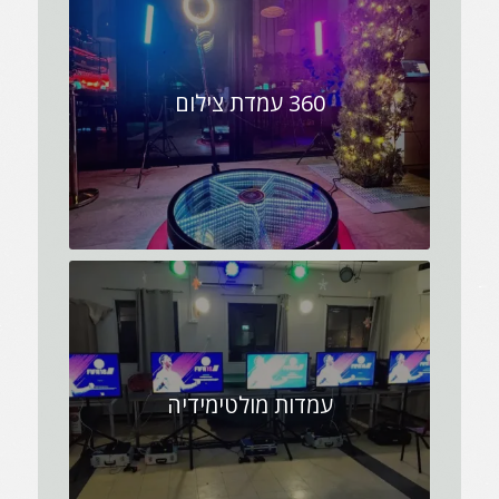
360 עמדת צילום
עמדות מולטימידיה