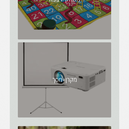
מקרן+מסך