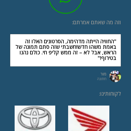
וזה מה שאתם אמרתם:
"החוויה הייתה מדהימה, הסרטונים האלו זה
"איך שראיתי את זה ידעתי שבבר מצווה שלי אני
חייב שזה יהיה. העלנו את הסרטונים לפייסבוק
באמת משהו חדש!חשבתי שזה סתם תמונה של
ועושים תחרות לייקים עם החברים!"
הראש, אבל לא – זה ממש קליפ חי. כולם נהנו
בטירוף!"
יובל
בר מצווה
מור
חתונה
לקוחותינו
: