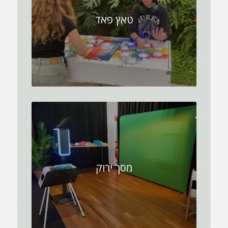
טאץ פאד
מסך ירוק