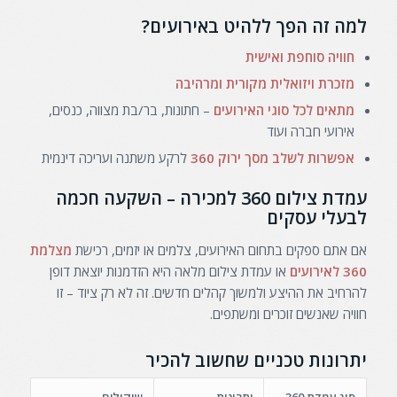
למה זה הפך ללהיט באירועים?
חוויה סוחפת ואישית
מזכרת ויזואלית מקורית ומרהיבה
מתאים לכל סוגי האירועים
– חתונות, בר/בת מצווה, כנסים,
אירועי חברה ועוד
אפשרות לשלב מסך ירוק 360
לרקע משתנה ועריכה דינמית
עמדת צילום 360 למכירה – השקעה חכמה
לבעלי עסקים
אם אתם ספקים בתחום האירועים, צלמים או יזמים, רכישת
מצלמת
360 לאירועים
או עמדת צילום מלאה היא הזדמנות יוצאת דופן
להרחיב את ההיצע ולמשוך קהלים חדשים. זה לא רק ציוד – זו
חוויה שאנשים זוכרים ומשתפים.
יתרונות טכניים שחשוב להכיר
סוג עמדת 360
יתרונות
שיקולים