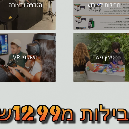
חבילות לאירוע
הגברה ותאורה
טאץ פאד
משקפי VR