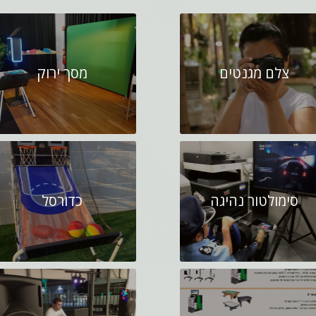
צלם מגנטים
מסך ירוק
סימולטור נהיגה
כדורסל