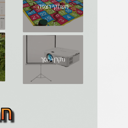
משחקי רצפה
מקרן+מסך