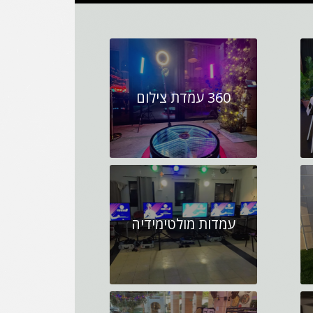
360 עמדת צילום
עמדות מולטימידיה