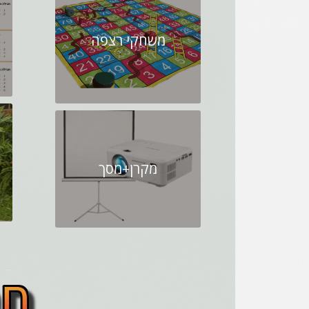
משחקי רצפה
מקרן+מסך