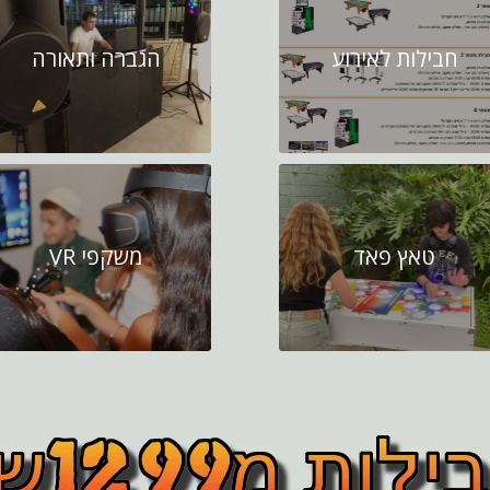
חבילות לאירוע
הגברה ותאורה
טאץ פאד
משקפי VR