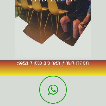
תמהרו לשריין תאריכים כנסו לווצאפ: