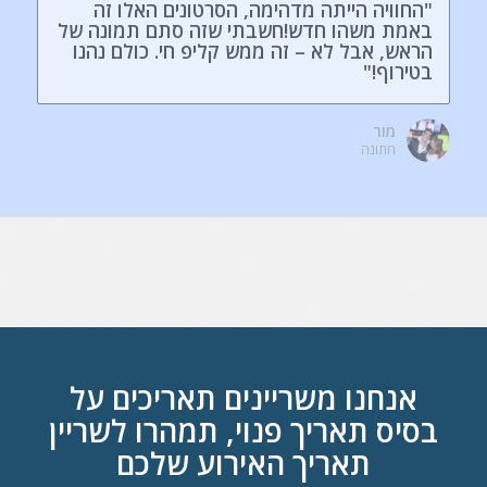
"החוויה הייתה מדהימה, הסרטונים האלו זה
"איך שראיתי את זה ידעתי שבבר מצווה שלי אני
חייב שזה יהיה. העלנו את הסרטונים לפייסבוק
באמת משהו חדש!חשבתי שזה סתם תמונה של
ועושים תחרות לייקים עם החברים!"
הראש, אבל לא – זה ממש קליפ חי. כולם נהנו
בטירוף!"
יובל
בר מצווה
מור
חתונה
אנחנו משריינים תאריכים על
בסיס תאריך פנוי, תמהרו לשריין
תאריך האירוע שלכם