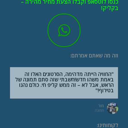
כנסו לוטסאפ וקבלו הצעת מחיר מהירה –
בקליק!
וזה מה שאתם אמרתם:
"החוויה הייתה מדהימה, הסרטונים האלו זה
"איך שראיתי את זה ידעתי שבבר מצווה שלי אני
חייב שזה יהיה. העלנו את הסרטונים לפייסבוק
באמת משהו חדש!חשבתי שזה סתם תמונה של
ועושים תחרות לייקים עם החברים!"
הראש, אבל לא – זה ממש קליפ חי. כולם נהנו
בטירוף!"
יובל
בר מצווה
מור
חתונה
לקוחותינו
: