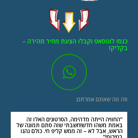
כנסו לוטסאפ וקבלו הצעת מחיר מהירה –
בקליק!
וזה מה שאתם אמרתם:
"החוויה הייתה מדהימה, הסרטונים האלו זה
"איך שראיתי את זה ידעתי שבבר מצווה שלי אני
חייב שזה יהיה. העלנו את הסרטונים לפייסבוק
באמת משהו חדש!חשבתי שזה סתם תמונה של
ועושים תחרות לייקים עם החברים!"
הראש, אבל לא – זה ממש קליפ חי. כולם נהנו
בטירוף!"