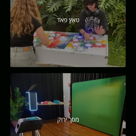
טאץ פאד
מסך ירוק