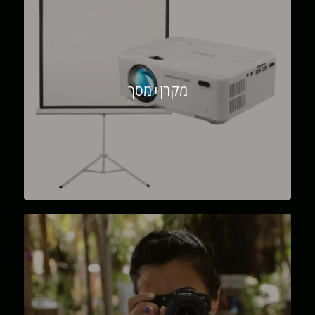
מקרן+מסך