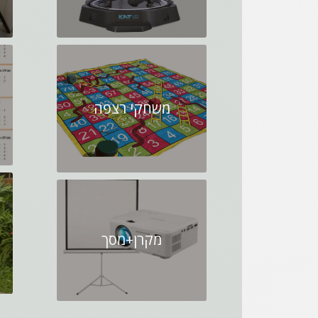
משחקי רצפה
מקרן+מסך