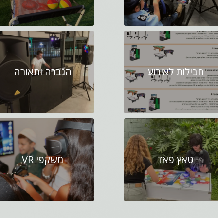
חבילות לאירוע
הגברה ותאורה
טאץ פאד
משקפי VR