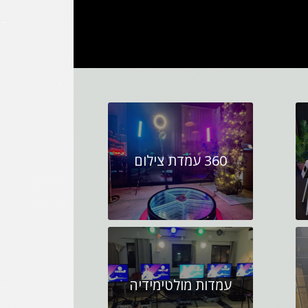
360 עמדת צילום
עמדות מולטימידיה