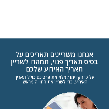
מלא, ממלאת הפעלת לבת מצווה של חברת קליפ מדליק, המביאה לישראל,
היישר מהוליווד, את "ראשים מרקדים" המקום שבו כל אחד יכול להפוך לכל
אחד, לזוז כמו ג'סטין ביבר ולהתהדר בגוף של מיילי סיירוס או ביונסה, ואפילו
לקבל דיסק מזכרת אישי מהיום שבו, במחי אטרקציה לבת מצווה מקומית, הוא
הפך לסופרסטאר בינלאומי אמיתי.
אנחנו משריינים תאריכים על
בסיס תאריך פנוי, תמהרו לשריין
תאריך האירוע שלכם
על כן הקדימו למלא את פרטיכם כולל תאריך
האירוע, כדי לשריין את החוויה מראש.