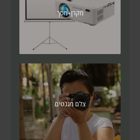
מקרן+מסך
צלם מגנטים