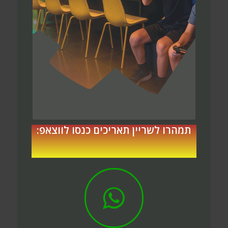
תמהרו לשריין תאריכים כנסו לווצאפ: