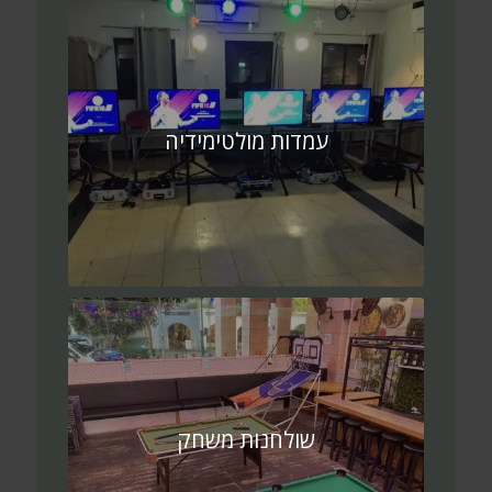
עמדות מולטימידיה
שולחנות משחק