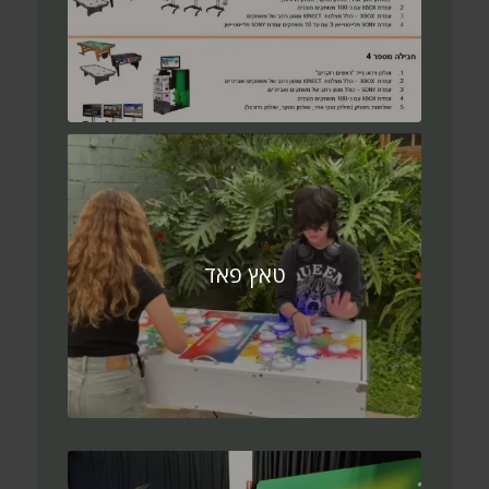
טאץ פאד