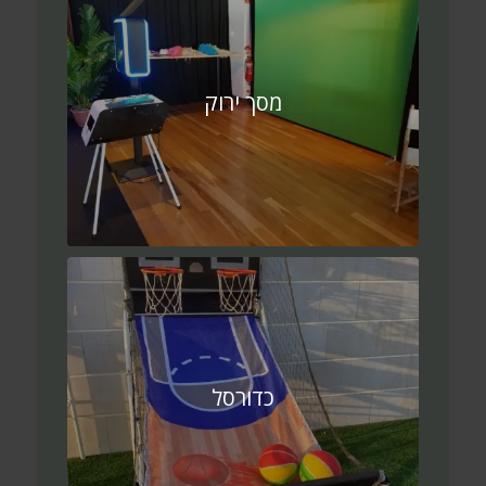
מסך ירוק
כדורסל