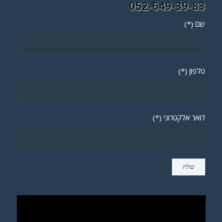
052-649-39-83
שם (*)
טלפון (*)
דואר אלקטרוני (*)