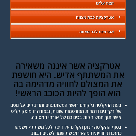
קצת עלינו
אטרקציות לבת מצווה
אטרציות לבר מצווה
אטרקציה אשר איננה משאירה
את המשתתף אדיש. היא חושפת
את המצולם לחוויה מדהימה בה
הוא הופך להיות הכוכב הראשי!
בעת ההקלטה נלקחים ראשי המשתתפים ומודבקים על גופם
של רקדנים ודמויות מפורסמות שונות, ובצורה זו מופק קליפ
אישי תוך חמש דקות בכיכובם של אורחי המסיבה.
בסוף ההקלטה יינתן הקליפ על דיסק לכל משתתף וישמש
כמזכרת חווייתית מהאירוע שתישמר לשנים רבות.