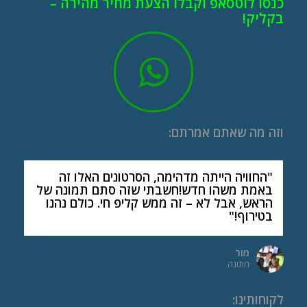
כנסו לוטסאפ וקבלו הצעת מחיר מהירה –
בקליק!
וזה מה שאתם אמרתם:
"החוויה הייתה מדהימה, הסרטונים האלו זה
באמת משהו חדש!חשבתי שזה סתם תמונה של
הראש, אבל לא – זה ממש קליפ חי. כולם נהנו
בטירוף!"
מור
חתונה
לקוחותינו
: