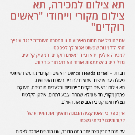
תא צילום למכירה, תא
צילום מקורי וייחודי "ראשים
רוקדים"
אם
להוביל
את
תחום
האירועים זו
המטרה
העומדת
לנגד
עינייך
זוהי
הזדמנות
שפשוט
אסור
לך
לפספס
!
למכירה אולפן
וידאו
נייד ראשים רוקדים
המפיק
קליפים
מדליקים
בהשתתפות
אורחי
האירוע
תוך
5
דקות
.
חברת – Dance Heads Israel "ראשים רוקדים" מחפשת שיתופי
פעולה עם אנשים שרוצים להוביל בעולם האירועים.
תא צילום "ראשים רוקדים " ייחודיות ובלעדיות מובטחת, הענקת
פתרון מקורי, חדש ומלא שמחה וצבע לתחום, אולפן הקלטות
מצליח ואטרקטיבי הכובש את העולם.
אין
ספק
כי
האטרקציה
הנכונה
תהפוך
את
האירוע
של
לקוחותיכם לבלתי
נשכח
!
על מנת להבין קצת יותר במה מדובר, אנו מזמינים אתכם לצפות