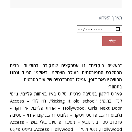
תאריך האירוע
"ראשים רוקדים" זו אטרקציה שמקורה בהוליווד. רבים
מהסלבס המפורסמים בעולם הצטלמו באולפן הנייד ונהנו
מחוויה יוצאת דופן, אפילו בסטנדרטים של עיר הסרטים.
בתמונה:
פאריס הילטון במסיבה פרטית, סקוט באיו באחוזת פלייבוי, ג'יימי
קנדי במופע "kicking it old school", חיו לורי – Access
Hollywood, Girls Next Door – אחוזת פלייבוי, אל רוקר -
גלובוס הזהב, פורסט וויטיקר – גלובוס הזהב, קוברא דוי – מסיבה
פרטית, פטר בוגדנוביץ – מסיבה פרטית, בילי בוש – Access
Hollywood, ננסי אוגיל – Access Hollywood, ג'יימס פיקנס