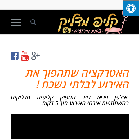
האטרקציה שתהפוך את
האירוע לבלתי נשכח !
אולפן וידאו נייד המפיק קליפים מדליקים
בהשתתפות אורחי האירוע תוך 5 דקות.