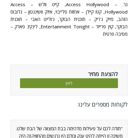
גר. – Access Hollywood, קייט וולש – Access
Hollywood, קטו קיילן – אחוזת פלייבוי, איזק וושינגטון – גלובוס
הזהב, מייק ג'ריק – תוכנית הבוקר, ג'ולייט האבי – תוכנית
הבוקר, קוין פרייזר – Entertainment Tonight, לינקינ פארק –
מסיבה פרטית
להצעת מחיר
לחץ
לקוחות מספרים עלינו:
"תודה לכם על פעילות מדהימה בבת המצווה של הבת שלנו.
משיכה זו הייתה להיט ענק וכולם היו נרגשים מהחוויה.זה היה