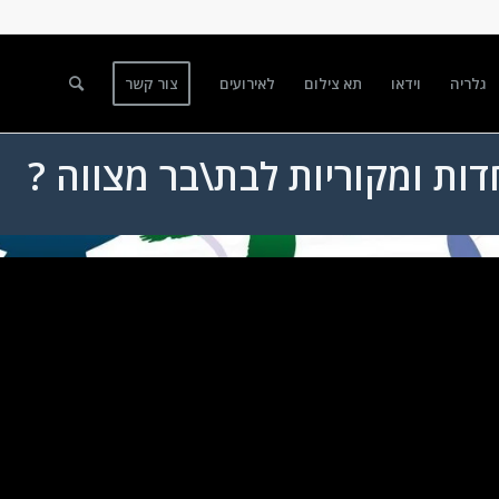
גלריה
וידאו
תא צילום
לאירועים
צור קשר
דות ומקוריות לבת\בר מצווה ?