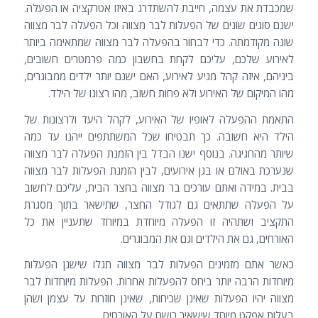
שמכבדת את עצמה, חייבת להשתדרג באיזו אטרקציה או הפעלה.
ישנם סוגים שונים של הפעלות לבר מצווה וכל הפעלה לבר מצווה
שונה מקודמתה. כדי לבחור בהפעלה לבר מצווה שמתאימה ביותר
לאירוע שלכם, עליכם לקחת בחשבון כמה פרמטרים חשובים,
ביניהם, איזה קהל מגיע לאירוע, האם ישנם יותר ילדים ממבוגרים,
מהו המיקום של האירוע ולא פחות חשוב, מהו רצונו של הילד.
התאמת ההפעלה לאופיו של האירוע, לקהל היעד ולרצונות של
הילד היא חשובה. כך תבטיחו שכל המשתתפים ייהנו עד כמה
שיותר מהחגיגה. בנוסף ישנו הבדל בין הזמנת הפעלה לבר מצווה
שנערכת באולם או בגן אירועים, לבין הזמנת הפעלות לבר מצווה
בבית. במידה ואתם עורכים בר מצווה בחצר הבית, עליכם לחשוב
על הפעלה שתתאים גם לגודל החצר, שתישאר בתוך מסגרת
התקציב ושתהיה זו הפעלה מיוחדת במיוחד שתעניין את כל
האורחים, גם את הילדים וגם את המבוגרים.
כאשר אתם מזמינים הפעלות לבר מצווה תגלו שישנן הפעלות
מיוחדות הרבה יותר ביחס להפעלות אחרות. הפעלות מיוחדות לבר
מצווה יהיו הפעלות שאינן שכיחות, שאינן חוזרות על עצמן ושהן
בעלות אפקט מיוחד שישאיר רושם על האורחים.