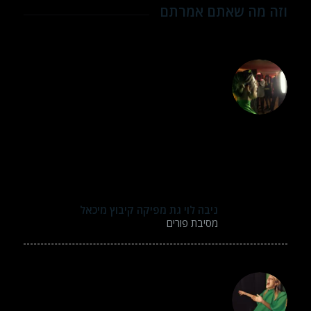
וזה מה שאתם אמרתם
רצינו להודות לך על עבודתך באירוע
שלנו, בקיבוץ מעגן מיכאל חגגנו את פורים 1000
איש.
היה ממש כייף להגיע לאולפן המקצועי
שלכם ,את פנינו קיבלתם בחיוך וסבלנות – אין
ספק שהייתם הלהיט של המסיבה לאירוע הבא
שלנו כבר תרשמו את התאריך – אתם חייבים
לחזור אלינו.
שמחנו מאדעוד ניפגש…..
ניבה לוי גת מפיקה קיבוץ מיכאל
מסיבת פורים
תודה לכם על פעילות מדהימה בבת המצווה של
הבת שלנו. משיכה זו הייתה להיט ענק וכולם היו