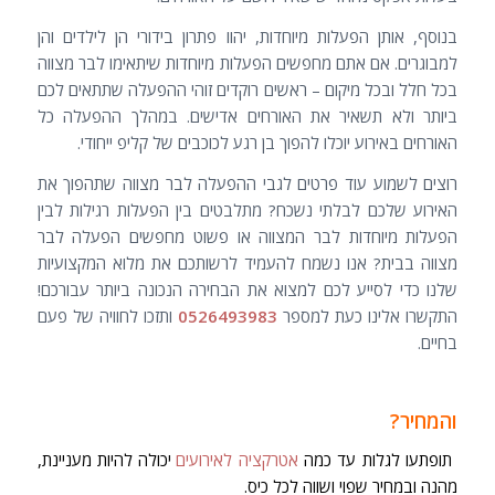
בנוסף, אותן הפעלות מיוחדות, יהוו פתרון בידורי הן לילדים והן
למבוגרים. אם אתם מחפשים הפעלות מיוחדות שיתאימו לבר מצווה
בכל חלל ובכל מיקום – ראשים רוקדים זוהי ההפעלה שתתאים לכם
ביותר ולא תשאיר את האורחים אדישים. במהלך ההפעלה כל
האורחים באירוע יוכלו להפוך בן רגע לכוכבים של קליפ ייחודי.
רוצים לשמוע עוד פרטים לגבי ההפעלה לבר מצווה שתהפוך את
האירוע שלכם לבלתי נשכח? מתלבטים בין הפעלות רגילות לבין
הפעלות מיוחדות לבר המצווה או פשוט מחפשים הפעלה לבר
מצווה בבית? אנו נשמח להעמיד לרשותכם את מלוא המקצועיות
שלנו כדי לסייע לכם למצוא את הבחירה הנכונה ביותר עבורכם!
התקשרו אלינו כעת למספר
0526493983
ותזכו לחוויה של פעם
בחיים.
והמחיר?
תופתעו לגלות עד כמה
אטרקציה לאירועים
יכולה להיות מעניינת,
מהנה ובמחיר שפוי ושווה לכל כיס.