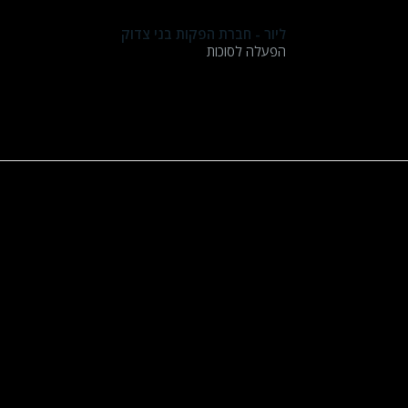
שבוע טוב
ליור - חברת הפקות בני צדוק
הפעלה לסוכות