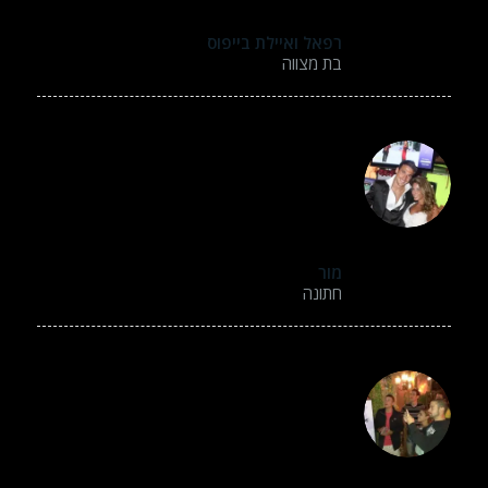
תודה רבה
רפאל ואיילת בייפוס
בת מצווה
החוויה הייתה מדהימה, הסרטונים האלו זה באמת
משהו חדש! חשבתי שזה סתם תמונה של הראש,
אבל לא – זה ממש קליפ חי. כולם נהנו
בטירוף! תודה רבה!
מור
חתונה
ולנטין המון תודה שזכיתי להנות ממקצועיותך ונועם
ההליכות שלך מול הקהל וכן מהאטרקציה שהיתה
ללא ספק מאוד משמעותית בהצלחת האירוע.
נשמח לשתף איתך פעולה בהמשך.