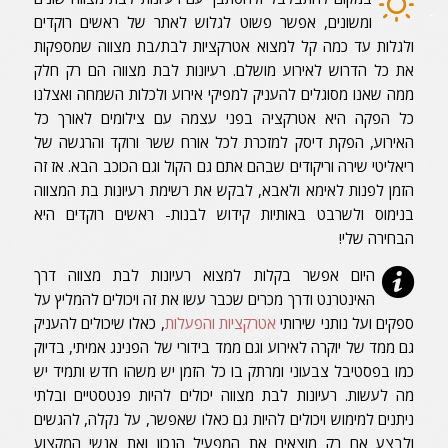
ומשונים, אפשר פשוט לגלוש לאתר של ראשים רוקדים
ולגלות עד כמה קל למצוא אטרקציות לבת/בת מצווה שמספקות
את כל הדרוש לאירוע מושלם. רעיונות לבת מצווה הם רק חלק
ממה שאנו מסוגלים להעניק למפיקי אירוע ולכלות השמחה ואצלנו
כל הפקה היא אטרקציה בפני עצמה עם צילומים לאורך כל
האירוע, הפקת דיסק למזכרת לכל אורח ששר ורוקד והרגשה של
ריאליטי שירה וריקודים שבהם אתם גם הקול וגם הכוכב הבא.
אז זה
הזמן לפנות לאימא ולאבא, לבקש את רשימת רעיונות בת המצווה
בנימוס ולשרבט באותיות קידוש לבנות- ראשים רוקדים היא
הבחירה שלי!
היום אפשר בקלות למצוא רעיונות לבת מצווה דרך
האינטרנט ודרך מכרים שכבר עשו את זה ויכולים להמליץ על
ספקים ועל נותני שירותי
אטרקציות והפעלות
, כאלו שיכולים להעניק
גם ממד של יוקרה לאירוע וגם ממד בידורי של הפנינג אמיתי, בדיוק
כמו בפסטיבל צבעוני ומרתק בו כל הזמן יש משהו חדש ותמיד יש
מה לעשות. רעיונות לבת מצווה יכולים להיות פנטסטיים ובלתי
ניתנים למימוש ויכולים להיות גם כאלו שאפשר, על נקלה, להגשים
ולבצע אם רק מוצאים את המפעיל הנכון ואת אנשי המקצוע