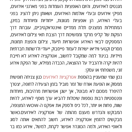
מגנטים לאירועים, והיום האופציות העומדות בפני מארגני אירועים,
מפיקי אירועים ובעלי אולמות האירועים, ושאותן ניתן להציג בפני
בעלי האירוע, הן אופציות מגוונות, ייחודיות ומיוחדות במינן,
המתחילות ממצגים תלת ממדיים ואינטראקטיביים, עוברות דרך
הפקות של קליפ מרקד וממשיכות דרך הצבת תאי צילום לאירועים,
המספקים לבאי האירוע אפשרויות תיעוד, צילום והפצת תמונות,
מסרים וקטעי ווידיאו ישירות לעמוד פייסבוק ייעודי ולרשתות חברתיות
מיידיות. בניגוד למה שמקובל לחשוב, אטרקציה לאירוע לא חייבת
להיות יקרה ולהכביד על ההוצאה, הכבדה ממילא, של הפקת אירוע
זוגי, משפחתי או עסקי.
נכון שמי שמעוניין בהוספת
אטרקציות לאירועים
כגון צניחה חופשית
ממסוק או הופעת אורח של זמר מוביל בזמן הצעידה לחופה, יצטרך
להיפרד מסכום לא מבוטל, אך ישנן אפשרויות מרהיבות, מיוחדות
ופנטסטיות רבות נוספות שיכולות להביא ערך מוסף לאירוע, להיות
שוות, פחות או יותר, לכל כיס ולספק את אפקט ה-WOW המצופה,
המבוקש והנדרש מעצם מהותה של אטרקציה לאירועים.כאשר
מבקשים להזמין אטרקציה לאירוע, חשוב להתאים אותה לסוג
ולאופי האירוע, ולמה הכוונה? אפשר לקחת, למשל, אירוע כמו בר