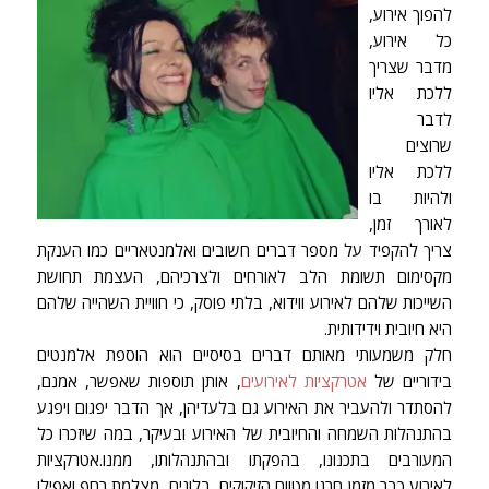
להפוך אירוע,
כל אירוע,
מדבר שצריך
ללכת אליו
לדבר
שרוצים
ללכת אליו
ולהיות בו
לאורך זמן,
צריך להקפיד על מספר דברים חשובים ואלמנטאריים כמו הענקת
מקסימום תשומת הלב לאורחים ולצרכיהם, העצמת תחושת
השייכות שלהם לאירוע ווידוא, בלתי פוסק, כי חוויית השהייה שלהם
היא חיובית וידידותית.
חלק משמעותי מאותם דברים בסיסיים הוא הוספת אלמנטים
בידוריים של
אטרקציות לאירועים
, אותן תוספות שאפשר, אמנם,
להסתדר ולהעביר את האירוע גם בלעדיהן, אך הדבר יפגום ויפגע
בהתנהלות השמחה והחיובית של האירוע ובעיקר, במה שיזכרו כל
המעורבים בתכנונו, בהפקתו ובהתנהלותו, ממנו.אטרקציות
לאירוע כבר מזמן חרגו מטווח הזיקוקים, בלונים, מצלמת רחף ואפילו