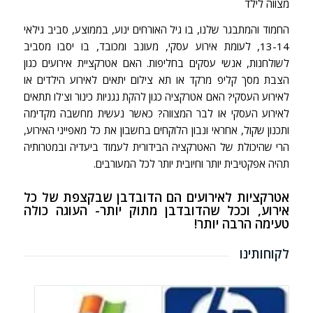
מצווה לילד
החמוד והמתבגר שלנו, בו גיל האורחים ינוע, בממוצע, סביב גילאי
13-14, לעומת
אירוע עסקי
, מעונב ומכובד, בו יסבו מסביב
לשולחנות, אנשי עסקים בחליפות. האם אטרקציית אירועים כגון
הצבת מסך קליפ מרקד או תא צילום יתאים לאירוע הילדים או
לאירוע העסקי? האם אטרקציה כגון להקת נגניות כינור וצ'לו תתאים
לאירוע העסקי או
לבר המצווה
? כאשר נעשית מחשבה מקדימה
ותכנון שקול, אחראי ונבון הלוקחים בחשבון את כל מאפייני האירוע,
הרי שהיכולת של האטרקציה הבידורית לעמוד ביעדיה ובמטרותיה
תהיה אפקטיבית יותר וחיובית יותר לכל המעורבים.
אטרקציות לאירועים הם הדובדבן שבקצפת של כל
אירוע, וככל שהדובדבן מתוק יותר- העוגה כולה
טעימה הרבה יותר!
לקוחותינו