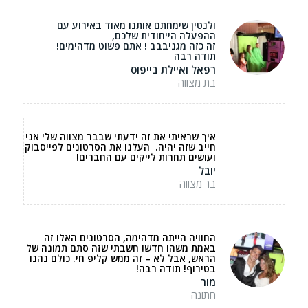
ולנטין שימחתם אותנו מאוד באירוע עם
ההפעלה הייחודית שלכם,
זה כזה מגניבבב ! אתם פשוט מדהימים!
תודה רבה
רפאל ואיילת בייפוס
בת מצווה
איך שראיתי את זה ידעתי שבבר מצווה שלי אני
חייב שזה יהיה. העלנו את הסרטונים לפייסבוק
ועושים תחרות לייקים עם החברים!
יובל
בר מצווה
החוויה הייתה מדהימה, הסרטונים האלו זה
באמת משהו חדש! חשבתי שזה סתם תמונה של
הראש, אבל לא – זה ממש קליפ חי. כולם נהנו
בטירוף! תודה רבה!
מור
חתונה