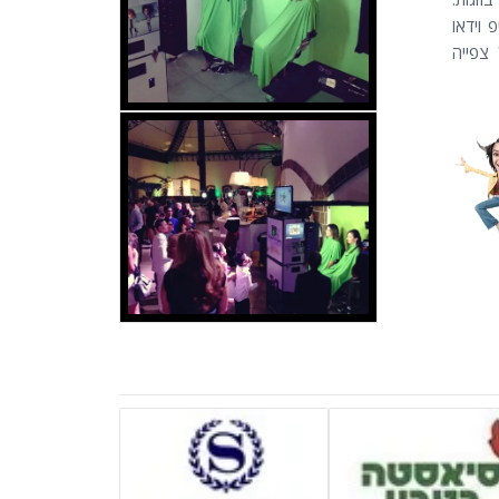
 וידאו
צפייה