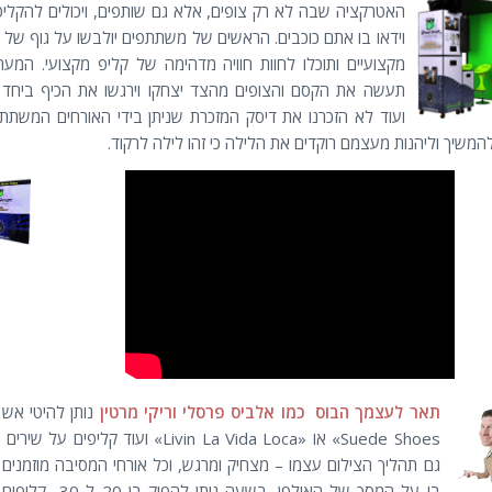
האטרקציה שבה לא רק צופים, אלא גם שותפים, ויכולים להקליט
וידאו בו אתם כוכבים. הראשים של משתתפים יולבשו על גוף של 
מקצועיים ותוכלו לחוות חוויה מדהימה של קליפ מקצועי. המע
תעשה את הקסם והצופים מהצד יצחקו וירגשו את הכיף ביחד 
ועוד לא הזכרנו את דיסק המזכרת שניתן בידי האורחים המשתת
להמשיך וליהנות מעצמם רוקדים את הלילה כי זהו לילה לרקוד.
תאר לעצמך הבוס כמו אלביס פרסלי וריקי
מרטין
Suede Shoes» או «Livin La Vida Loca» ועוד קליפים על
גם תהליך הצילום עצמו – מצחיק ומרגש, וכל אורחי המסיבה מוזמנים
בו על המסך של האולפן. בשעה ניתן להפי