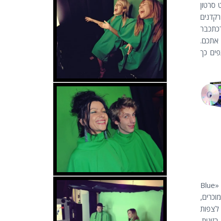
 סרטון
רקדנים
רכתכבר
אתכם.
פים כך
נותן להיטי אש «Blue
 שירים מוכרים,
 לצפות
ק בן 20 ל 30 קליפים בזוגות.